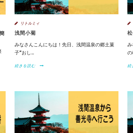
リトルミィ
浅間小菊
松
簡
みなさんこんにちは！先日、浅間温泉の郷土菓
み
際
子“おし...
の
続きを読む
続