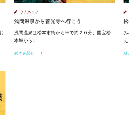
リトルミィ
浅間温泉から善光寺へ行こう
松
お
浅間温泉は松本市街から車で約２０分、国宝松
み
本城から...
え
続きを読む
続