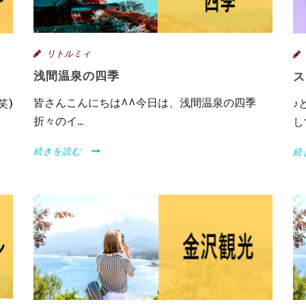
リトルミィ
浅間温泉の四季
ス
皆さんこんにちは^^今日は、浅間温泉の四季
笑)
♪
折々のイ...
し
続きを読む
続