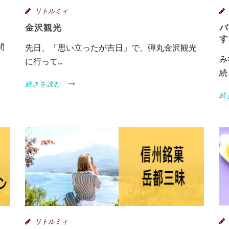
リトルミィ
金沢観光
バ
す
間
先日、「思い立ったが吉日」で、弾丸金沢観光
み
に行って...
続
続きを読む
続
リトルミィ