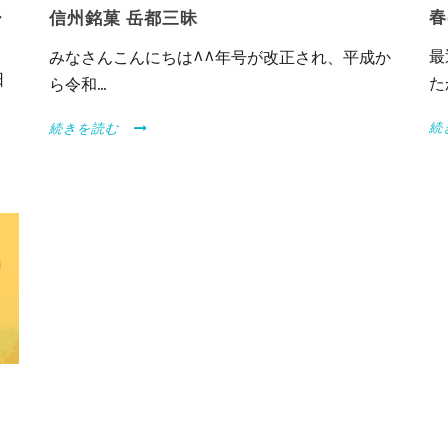
春
ー
信州銘菓 岳都三昧
最
みなさんこんにちは^^年号が改正され、平成か
日
た
ら令和...
続
続きを読む