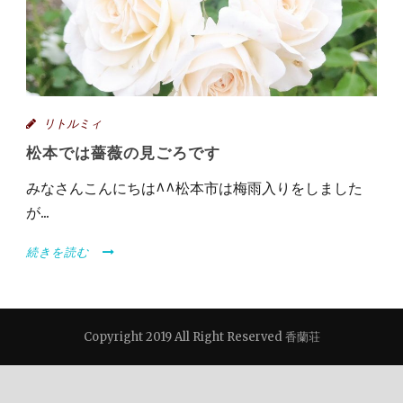
リトルミィ
松本では薔薇の見ごろです
みなさんこんにちは^^松本市は梅雨入りをしました
が...
続きを読む
Copyright 2019 All Right Reserved 香蘭荘