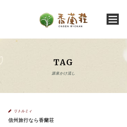
TAG
源泉かけ流し
リトルミィ
信州旅行なら香蘭荘